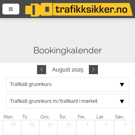
Bookingkalender
August 2025
Man.
Tir.
Ons.
Tor.
Fre.
Lør.
Søn.
28.
29.
30.
31.
1.
2.
3.