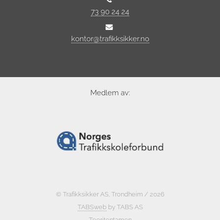
73 90 24 24
kontor@trafikksikker.no
Medlem av:
© Trafikksikker AS, Trondheim / 2026
TABSweb
by TABS AS
Teoritentamen