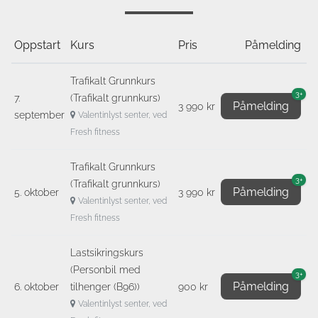
Oppstart
Kurs
Pris
Påmelding
Trafikalt Grunnkurs
3+
7.
(Trafikalt grunnkurs)
Påmelding
3 990 kr
september
Valentinlyst senter, ved
Fresh fitness
Trafikalt Grunnkurs
3+
(Trafikalt grunnkurs)
Påmelding
5. oktober
3 990 kr
Valentinlyst senter, ved
Fresh fitness
Lastsikringskurs
(Personbil med
3+
Påmelding
6. oktober
tilhenger (B96))
900 kr
Valentinlyst senter, ved