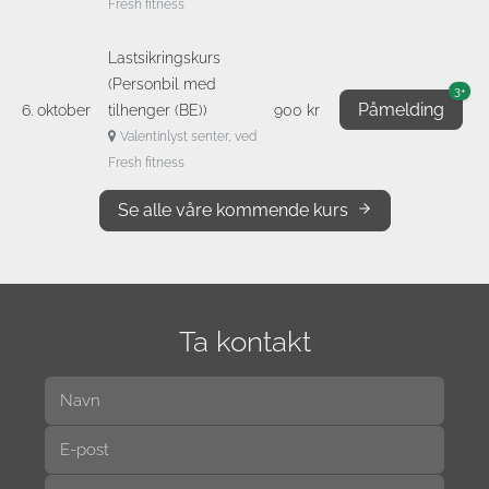
Fresh fitness
Lastsikringskurs
(Personbil med
3+
Påmelding
6. oktober
tilhenger (BE))
900 kr
Valentinlyst senter, ved
Fresh fitness
Se alle våre kommende kurs
Ta kontakt